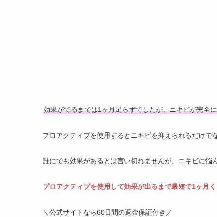
プロアクティブで効果がでるまで⑮
最近アゴから首にかけてと耳に近い頬の部分が
リームはアゴとその頬部分にしかつけていない
めて１ヶ月はなんともなかったんですけどねぇ
肌の私も耐えられなくなってきたのか？それと
かゆみだけで肌自体は調子よく、しかもニキビ
効果がでるまでは1ヶ月足らずでしたが、ニキビが完全に
プロアクティブを使用するとニキビを抑えられるだけで
誰にでも効果があるとは言い切れませんが、ニキビに悩
プロアクティブを使用して効果が出るまで最短で1ヶ月く
＼公式サイトなら60日間の返金保証付き／