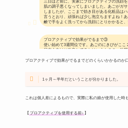
三日ほど前に、実家にプロアクティブの洗顔を
肌の調子悪くなってしまいました。あごがガサ
しましたが、ここまで効き目がある化粧品はハ
言うとおり、頑張れば少し泡立ちますよね！あ
鹸で手をよく洗ってから洗顔にとりかかると、
プロアクティブで効果がでるまで③
使い始めて3週間位です。あごのにきびがここ
日本人向けに改良してるとはいうものの、外国
きびに刺激しないか心配だったけど、こすりつ
れ！治れ！」とこすりつけちゃいがちだけど、
プロアクティブで効果がでるまでどのくらいかかるのか
になるので、最後に他社の保湿ジェルをつけて
で購入しようか検討中。あ、肝心な効果ですが
します。ボコボコはまだ変化ないかな。あとや
1ヶ月～半年だということが分かりました。
朝まで寝たら、良くなってきた肌がすぐ荒れて
めとお粉で暮らすのが夢です。これからも使っ
これは個人差によるもので、実際に私の娘が使用した時
プロアクティブで効果がでるまで④
ニキビがとにかくデコボコでまくりでもう何年
【
プロアクティブを使用する前↓
】
て、ニキビにいいからと知人に丸ごとセットで
て使用した時、あまりの痛さに１回しか使って
れてくるものなのでしょうか？でも皆さんも刺