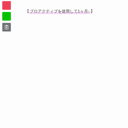
てニキビ（この歳じゃ吹き出物かな？）は出な
来ます(ToT)プロアクティブと併用して他社
【
プロアクティブを使用して1ヶ月↓
】
プロアクティブで効果がでるまで⑨
ちゃんと説明書を読まなかった私が悪いんだけ
ェー！！！！』ってな感じになりました…。よ
にヒリヒリしなかった。ナイトクリームも特に
ど、匂いがっ！！きつい…。何やろあの独特な
香りって大事。香りで癒されたりするし…。ま
プロアクティブで効果がでるまで⑩
びくびくしながら使い始めたのですが始めて２
ことに気づきました！新しいニキビは今のとこ
プロアクティブで効果がでるまで⑪
前々からTVCMとか雑誌とかでもとりあえげ
い・・・。小学校の高学年からにきびでずっと
けど、会社入るようになってストレスが原因で
びが酷くって痛くってどうしようもなかったの
いました。使ってから１週間経ちますが、すご
減ってお肌がキレイにんりつつあります。こん