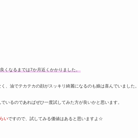
かゆいです。おそらくトナーとナイトクリームの仕業？？ナイトク
ので・・・首はトナーが浸透して垂れて？って感じでしょうか。始
。というかニキビが解消されてきてからの症状です。さすがに敏感
もニキビを徹底的に治すための皮膚の再生のかゆみなのか？？けど
もできないのでかゆみ＜プロアクティブって感じです。
良くなるまでは7か月近くかかりました。
なく、油でテカテカの顔がスッキリ綺麗になるのも娘は喜んでいました
んでいるのであればぜひ一度試してみた方が良いかと思います。
らい
ですので、試してみる価値はあると思いますよ☆