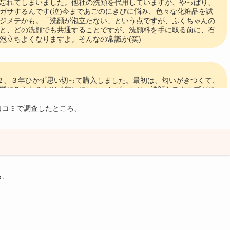
忘れてしまいました。他社の洗顔を代用していますが、やっぱり、
ガサするんです(泣)今まであごのにきびに悩み、色々な化粧品を試
ジメテかも。「洗顔が泡立たない」という点ですが、ふくちゃんの
と、どの洗顔でも共通することですが、洗顔料を手に取る前に、石
泡立ちよくなりますよ。そんなの常識か(笑)
２、３年ひかず思い切って購入しました。最初は、匂いがきつくて、
製にみられるキツイ匂いにちょっとガッカリ…洗顔もスクラブがに
けないように、水分多めに洗うと大丈夫。トナーもついつい「治
やさしくやさしくコットンでつけてます。あと、年齢的に乾燥も気
口コミで調査したところ、
ます。試供品についてた日焼け止め効果があるクリームがいい感じ
、あごのにきびの出現が減りました。にきび跡の赤みも減った気が
っぱり生活パターンも影響します。この前、顔も洗わずソファーで
しまいました。綺麗な素肌になって、ファンデを使わずに日焼け止
てみたいと思っています。
も、
も悩まされています。実はプロアクティブ、商品自体全く知らなく
頂きました。が、ニキビできるのに乾燥肌でプロアクティブを初め
ません。肌がもともと弱いので合わないのか、それともそのうち慣
激があるみたいですね。キレイな肌を取り戻したいのでまた使って