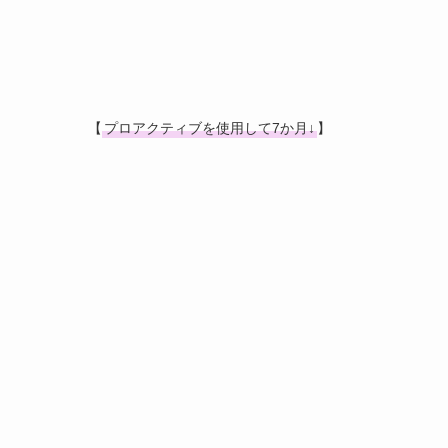
プロアクティブで効果がでるまで⑫
私も最近使い始めたのですが使ったとたんに吹
わないんじゃないかって思ったけど・・・それ
(*’ヮ’)
【
プロアクティブを使用して7か月↓
】
プロアクティブで効果がでるまで⑬
使い始めて半月になります。初めの３日間はニ
と思う程でしたが、４日目には少しづつ落ち着
燥肌なので保湿はしっかりしています(^O^)
プロアクティブで効果がでるまで⑭
プロアクティブを使い始めて1ヶ月です。テレ
だったんですが、使ってよかったです！このセ
ィブでは最初のカサカサもかゆみも全くなく、
ツプツしてメイクのノリも最高に悪かったので
だアゴの周りにはニキビ跡としぶとい奴らが残
キビにも効くけど、お肌がいきいきしてくる感