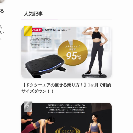
る
人気記事
気
い
＼
【ドクターエアの痩せる乗り方！】1ヶ月で劇的
サイズダウン！！