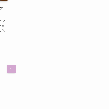
ケ
がア
いま
り切
1