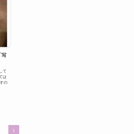
「写
して
ては
すの
1