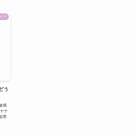
ケア
どう
敏感
アヤナ
肌専