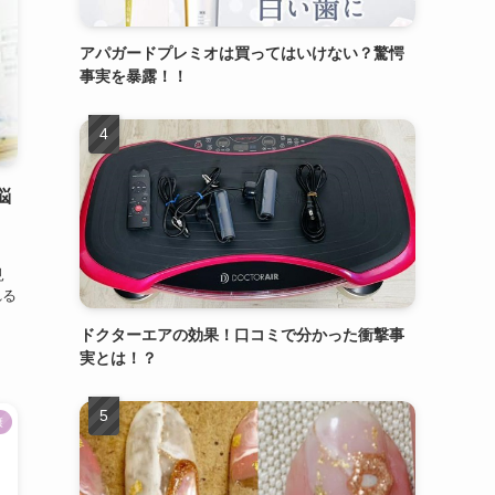
アパガードプレミオは買ってはいけない？驚愕
事実を暴露！！
悩
見
れる
ドクターエアの効果！口コミで分かった衝撃事
実とは！？
康