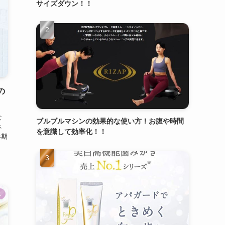
サイズダウン！！
の
な
ブルブルマシンの効果的な使い方！お腹や時間
ネ
を意識して効率化！！
春期
ス