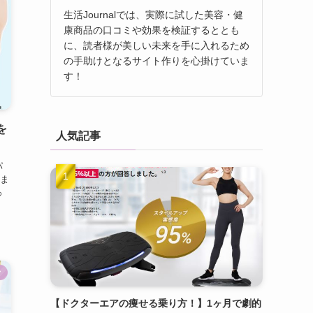
生活Journalでは、実際に試した美容・健
康商品の口コミや効果を検証するととも
に、読者様が美しい未来を手に入れるため
の手助けとなるサイト作りを心掛けていま
す！
を
人気記事
パ
ま
っ
ク
【ドクターエアの痩せる乗り方！】1ヶ月で劇的