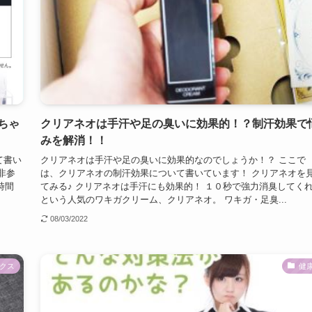
ちゃ
クリアネオは手汗や足の臭いに効果的！？制汗効果で
みを解消！！
て書い
クリアネオは手汗や足の臭いに効果的なのでしょうか！？ ここで
非参
は、クリアネオの制汗効果について書いています！ クリアネオを
時間
てみる♪ クリアネオは手汗にも効果的！ １０秒で強力消臭してく
という人気のワキガクリーム、クリアネオ。 ワキガ・足臭...
08/03/2022
クス
健