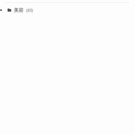
美容
(43)
サイトマップ
(1)
メニュー
検索
トップへ
プロフィール
(1)
お問い合わせ
(1)
特定商取引法に基づく表記
プライバシーポリシー
©
【生活Journal】美しい未来を手に入れる架け橋サイト.