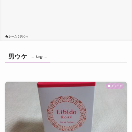
ホーム
男ウケ
男ウケ
– tag –
モテテク