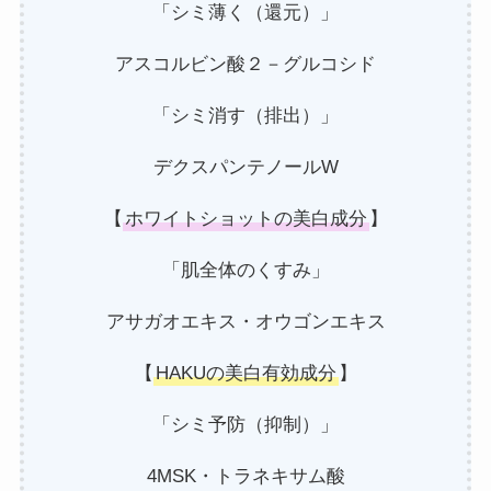
ホワイトショットとHAKUを比較！違いは何？
ホワイトショットとHAKUの違いをざっくり言うと、
使っている美白成分や美容成分が違います。
ホワイトショットの美白有効成分とHAKUの美白有効
成分を比較するとこのようになっています。
【
ホワイトショットの美白有効成分
】
「シミ予防（抑制）」
4-n-ブチルレゾルシン・トラネキサム酸