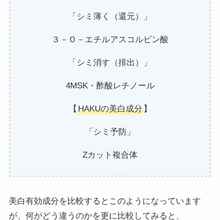
「シミ薄く（還元）」
アスコルビン酸２－グルコシド
「シミ消す（排出）」
デクスパンテノールW
【
ホワイトショットの美白成分
】
「肌全体のくすみ」
アサガオエキス・オウゴンエキス
【
HAKUの美白有効成分
】
「シミ予防（抑制）」