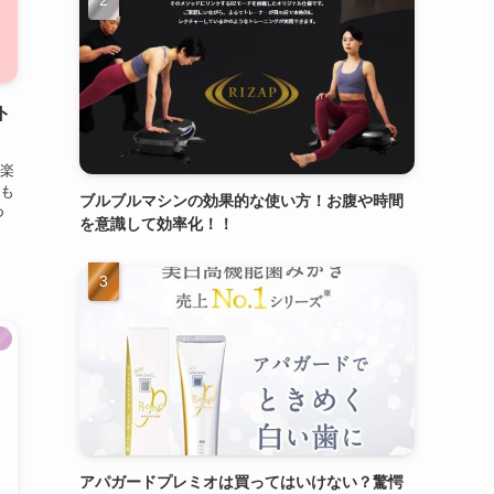
ト
楽
も
ブルブルマシンの効果的な使い方！お腹や時間
つ
を意識して効率化！！
ト
アパガードプレミオは買ってはいけない？驚愕