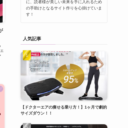
に、読者様が美しい未来を手に入れるため
の手助けとなるサイト作りを心掛けていま
す！
が
人気記事
も
エ
ア
ト
【ドクターエアの痩せる乗り方！】1ヶ月で劇的
サイズダウン！！