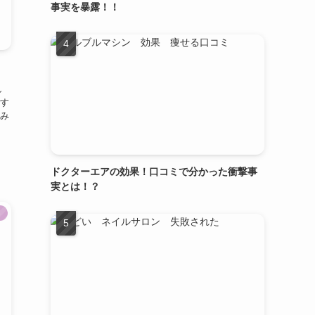
事実を暴露！！
し
す
み
ドクターエアの効果！口コミで分かった衝撃事
実とは！？
ト