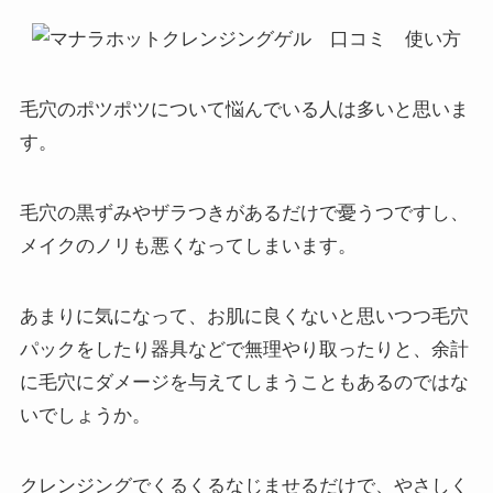
私も使ってみました。 日頃の化粧はそん
なに濃くない方だと思います。 ダブル洗
顔がいらないということなので、 いつも
これでクレンジングだけしていますが、
毛穴のポツポツについて悩んでいる人は多いと思いま
特に汚れが残っていることはないみたい
です。 一手間でメイクが落とせるので、
す。
お風呂場で時間が短縮できて便利です。
それでも洗浄力はけっこう強いようで、
使っているうちに鼻の毛穴がきれいにな
毛穴の黒ずみやザラつきがあるだけで憂うつですし、
りました。 だからファンデーションのり
メイクのノリも悪くなってしまいます。
がよくなって、メイクがしやすくなりま
した。 気になる使い心地ですが、 そんな
に熱さが気になるほどホットじゃない感
あまりに気になって、お肌に良くないと思いつつ毛穴
じです。 でも毛穴に働きかけてくれてい
パックをしたり器具などで無理やり取ったりと、余計
るんですね。 鼻周辺はくるくると小さく
円を描くようにして洗ったのがよかった
に毛穴にダメージを与えてしまうこともあるのではな
んだと思います。 毛穴が目立たなくなっ
いでしょうか。
てきたのは嬉しいので、使い続けていこ
うと思っています。
クレンジングでくるくるなじませるだけで、やさしく