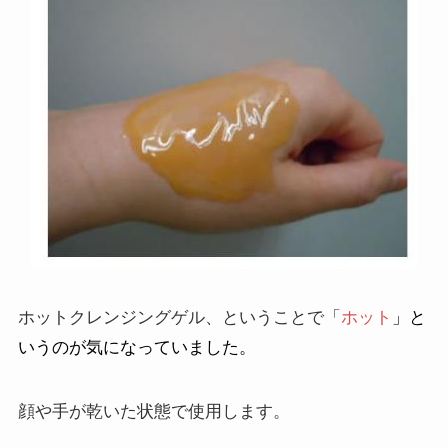
ングの後に洗顔する手間が省けて、これ
一本でいいのが私に向いています。
マナラの口コミは悪い！？⑦
メイクそのものよりもクレンジングに気
をつけないと、 汚れがきちんと落ちなく
て肌によくないと聞きました。 だからク
レンジングゲルは新商品とか色々な商品
を使ってみていますが、 結局、マナラに
戻ってきてしまうくらい使い心地がいい
です。 もう3年くらい使っています。 1本
で3ヶ月近く使えるすぐれものです。 私は
化粧水の浸透を良くするために、 たいて
い洗顔もしますけど、しなくてもメイク
ホットクレンジングゲル、ということで「
ホット
」と
は落ちているようです。 濡れた手で使っ
いうのが気になっていました。
ていいタイプなので、 お風呂で湯船に浸
かりながらマッサージクレンジングをし
ています。 体が温まっているからか伸び
顔や手が乾いた状態で使用します。
がよくなるし、湯気も肌によさそうで