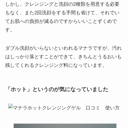
っと使ってみたいと思っていました。 私
しかし、クレンジングと洗顔の2種類を用意する必要
はもともと薄化粧派で、 ファンデーショ
もなく、また2回洗顔をする手間も省けて、それでい
ンは濃くせずに洗顔石鹸で落とせるよう
てお肌への負担が減るのですからいいことずくめで
な粉で化粧をしています。 だから、なる
べく肌に負担をかけない優しいクレンジ
す。
ングを研究しています。 使い方はお風呂
場で湯船に浸かりながら、リラックスし
てマッサージしています。 湯気の効果も
ダブル洗顔がいらないといわれるマナラですが、汚れ
あって、いい感じにジェルが伸びてくれ
はしっかり落とすことができて、きちんとうるおいも
ます。 じっくりなじませてからたっぷり
残してくれるクレンジング料になっています。
のお湯で流すとすっきりして、 洗い上が
りの肌の状態がいいみたいです。 一ヶ月
使ってみると、顔の毛穴が目立たなくな
った気がします。 美容成分が入っている
「ホット」というのが気になっていました
から、肌に優しいんですね。 それでもお
風呂あがりには早めに化粧水をつけた方
がいいですが、 前使っていたクレンジン
グよりもしっとりするので乾燥やツッパ
リは感じません！ 全体的に高評価できる
クレンジングだと思いました。 クレンジ