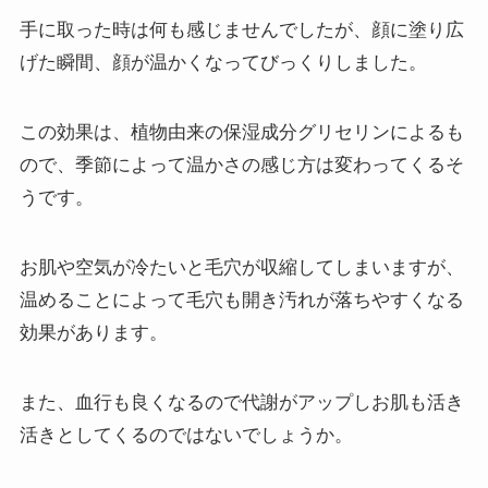
す。 ゲルが温かくなるのも早い気がしま
す。 ずっとやっていると顔に汗をかくく
手に取った時は何も感じませんでしたが、顔に塗り広
らいです。 血行がよくなるのか毛穴の奥
げた瞬間、顔が温かくなってびっくりしました。
まで汚れが落ちるし、肌の手触りが柔ら
かくなりますね。 柑橘の香りが好きな人
は、この香りは好きだと思います。 毎日
この効果は、植物由来の保湿成分グリセリンによるも
のクレンジングが苦にならないです。
ので、季節によって温かさの感じ方は変わってくるそ
うです。
マナラの口コミは悪い！？⑧
私は冷え性なので、ゲルを温めるのがち
お肌や空気が冷たいと毛穴が収縮してしまいますが、
ょっと大変です。 でも乾燥対策にスチー
ム美顔器を使っているので、それを応用
温めることによって毛穴も開き汚れが落ちやすくなる
しています。 使い方をうまくしないと想
効果があります。
像通りにならないんですが、 うまくいけ
ば顔が温まって気持ちいいです。 使って
いて毛穴が開く感じがします。 濃いアイ
また、血行も良くなるので代謝がアップしお肌も活き
メイクだけリムーバーで落としますが、
活きとしてくるのではないでしょうか。
その他のしっかりメイクはちゃんと落と
せます。 これを使うようになってから友
達に、 「肌がきれいになったね」と言わ