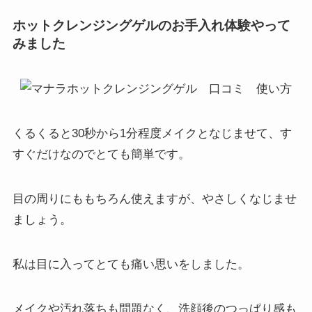
れるようになって嬉しいです。 洗顔後の
ホットクレンジングゲルのお手入れ体験やって
肌のもっちり感がいいので、ここ数年ず
みました
っと愛用しています。 肌の調子がいいの
を自分でも感じます。 普段もつるつるし
ているし、気になっていた小鼻の毛穴の
ブツブツが目立たなくなりました。 あま
り洗浄力が強すぎるクレンジングだと、
洗顔の後につっぱったり乾燥したりする
くるくると30秒から1分程度メイクとなじませて、す
んですが、これは大丈夫です。 しっとり
しています。 もう他のクレンジングは使
すぐだけなのでとても簡単です。
えないなと思います。
目の周りにももちろん使えますが、やさしくなじませ
マナラの口コミは悪い！？⑨
ましょう。
私はかなりの乾燥性敏感肌なので、 肌に
つけるものは気をつけて選ばないと大変
なことになります。 特にクレンジングは
私は目に入ってとても痛い思いをしました。
あまり強いものだと肌が負けてしまうの
で、肌に優しいことが絶対条件です。 マ
メイクや汚れ落ちも問題なく、洗顔後のつっぱり感も
ナラはママ友に教えてもらいました。 最