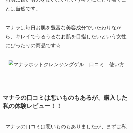
落ちすっきりです。 毛穴の黒ずみに悩ん
とは当然です。
でいる人は、ぜひ使ってみるといいと思
います。 使うたびに肌の透明感が増して
きます。
マナラは毎日お肌を豊富な美容成分でいたわりなが
ら、キレイでうるうるなお肌を目指したいという女性
にぴったりの商品です☆
マナラの口コミは悪い！？④
母と妹と一緒にずっとリピートしてい
て、他の商品は使っていません。 クレン
ジング剤は選ぶのが難しくて、オイルタ
イプだとみんなニキビができやすくなる
し、 ミルクタイプだといまいち汚れが取
れていない感じがして気持ち悪いです。
クリームタイプよりも粘度が高いから
マナラの口コミは悪いものもあるが、購入した
か、 このゲルなら柔らかく肌に密着する
感じがして、汚れ落ちがいいです。 たっ
私の体験レビュー！！
ぷり手に取ってお湯をいっぱい使うと更
にいいですね。 美容成分が90.4％配合さ
れているから肌に優しくて、肌荒れする
マナラの口コミは悪いものもありましたが、まずは私
ことがないです。 この鮮やかなオレンジ