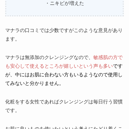
マナラの口コミは悪い！？③
・ニキビが増えた
温感処方と言われる温かくなるゲルで
す。 手に取って顔に乗せてくるくるなじ
ませていると、ほんのり温かさを感じま
す。 チークやファンデーションなど軽い
マナラの口コミでは少数ですがこのような意見があり
ものから落ちていきます。 じっくり１分
くらい指先でなぞっていると、濃いアイ
ます。
ラインも落ちます。 使っている間にしみ
ることもなく、洗いあがりもしっとりで
マナラは無添加のクレンジングなので、
敏感肌の方で
す。 ビタミンCなど美容成分が多く配合
されているからでしょうか？ アスタキサ
も安心して使えるところが嬉しいという声も多い
です
ンチンやビタミンEなどのエイジングケア
が、中にはお肌に合わない方もいるようなので使用し
成分が入っているのもいいですね。 ほと
んどのクレンジング剤は汚れを落とすこ
てみないと分かりません。
とに特化しすぎて、 肌への負担が多いよ
うに感じていますが、これはそんなこと
化粧をする女性であればクレンジングは毎日行う習慣
はないです。 着色料や香料、界面活性剤
を使っていないから、敏感肌の人でも安
です。
心して使えます。 それでもゲルが温まり
ながら毛穴の奥まで入っていくので、 ク
リームタイプのクレンジングよりも汚れ
お肌に良いものを使いたいという考えにたどり着くこ