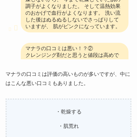
調子がよくなりました。 そして温熱効果
のおかげで血行がよくなります。 洗い流
した後はぬるぬるしないでさっぱりして
いますが、 肌がピンクになっています。
マナラの口コミは悪い！？②
クレンジング剤だと思うと値段は高めで
すけど、 洗顔フォームいらずなのを考え
ると２本分なのでそれなりの値段だと思
マナラの口コミは評価の高いものが多いですが、中に
います。 有名なモイストゲルクレンジン
グと同じサティス製薬が作っているので
はこんな悪い口コミもありました。
品物はいいでしょうね。 肌がツッパらな
いのにきれいに汚れを落としてくれるの
で、肌に優しい商品だと思います。 何よ
り顔の血行がよくなるのが、このゲルの
・乾燥する
良い点です。
・肌荒れ