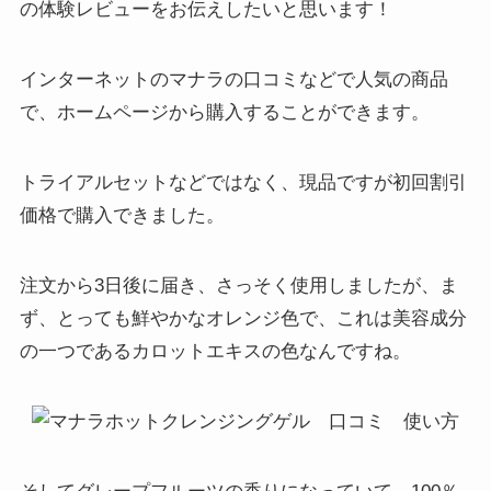
の体験レビューをお伝えしたいと思います！
色も、カロットエキスという美容成分の
色らしいです。 温かくなるのが気持ちよ
くて、リラックスできます。 ただウォー
インターネットのマナラの口コミなどで人気の商品
タープルーフ仕様のメイクは落とせない
で、ホームページから購入することができます。
ので、そこは注意が必要です。 ウォータ
ープルーフ仕様のアイメイクなんかは、
部分洗いをしておいた方がいいです。 そ
トライアルセットなどではなく、現品ですが初回割引
れがちょっと面倒ですが、それ以外は何
も不満なく使っています。 有名人で使っ
価格で購入できました。
ている人が多いのが納得できました。
注文から3日後に届き、さっそく使用しましたが、ま
マナラの口コミは悪い！？⑤
ず、とっても鮮やかなオレンジ色で、これは美容成分
評判がいいのは知っていたので、 前から
の一つである
カロットエキスの色
なんですね。
マナラが気になっていて今回初めて買っ
てみました。 使い方の説明が、丁寧な漫
画で紹介されていたのに好感を持てまし
た。 商品を真面目に作っている会社なん
だなという印象です。 女性の肌のことを
考えたゲルなんですね。 メイクだけじゃ