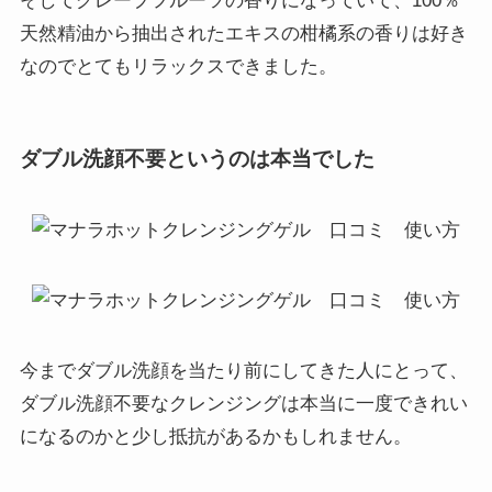
そしてグレープフルーツの香りになっていて、100％
なくて毛穴の汚れまで取れる洗浄成分
天然精油から抽出されたエキスの柑橘系の香りは好き
に、 保湿効果の高いヒアルロン酸とポリ
グルタミン酸が入っています。 コラーゲ
なのでとてもリラックスできました。
ンやアスタキサンチンなどの美容成分も
豊富です。 香りが強い！と思ったら、こ
れは100％天然精油の香りだそうです。 す
ダブル洗顔不要というのは本当でした
っきりしたグレープフルーツの香りで
す。 でもある日間違えて普通のクレンジ
ングみたいに使ってしまって、肌がピリ
ピリしてしまいました。 効果を実感した
くて長くやりすぎるのも良くないみたい
です。 使い方の説明はきちんと守らない
といけないですね。 薬局に売ってあった
りして、 もうちょっと買いやすいといい
んですが、気に入ったので通販でリピし
今までダブル洗顔を当たり前にしてきた人にとって、
ます。
ダブル洗顔不要なクレンジングは本当に一度できれい
になるのかと少し抵抗があるかもしれません。
マナラの口コミは悪い！？⑥
ブログで絶賛している人がいたので、ず