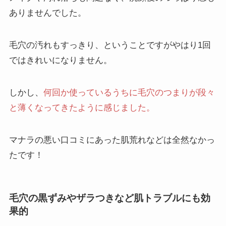
初はサンプルをもらって使ってみたんで
ありませんでした。
すが、 なぜか一番最初に効果があったの
は手荒れでした。 いつもひび割れていた
ひどい手荒れが、 マナラを使ったらきれ
毛穴の汚れもすっきり、ということですがやはり1回
いに治って痒みまで治まりました。 こん
ではきれいになりません。
なに手荒れにいいなら肌にもいいだろう
と思って自分で購入しました。 今までク
レンジングは拭き取りタイプを使い、ダ
しかし、
何回か使っているうちに毛穴のつまりが段々
ブル洗顔はしていません。 ダブル洗顔を
と薄くなってきたように感じました。
したら目の周りなどが乾燥して荒れてし
まうので、したくてもできなかったんで
す。 このゲルなら最初からダブル洗顔は
マナラの悪い口コミにあった肌荒れなどは全然なかっ
必要ないので、その点が気に入っていま
す。 これを使い出してから肌の調子がよ
たです！
くて、今までになくすべすべの肌になれ
ました。
毛穴の黒ずみやザラつきなど肌トラブルにも効
果的
マナラの口コミは悪い！？⑩
姉が使っていてよかったと聞いたので、