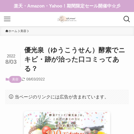
楽天・Amazon・Yahoo！期間限定セール開催中☆彡
ホーム
美容
優光泉（ゆうこうせん）酵素でニ
2022
キビ・跡が治った口コミってあ
8/03
る？
08/03/2022
美容
当ページのリンクには広告が含まれています。